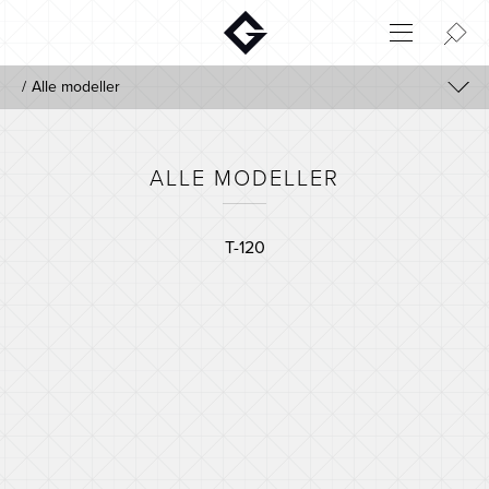
Aktuelt
Alle modeller
Innovasjon
Alle modeller
Miljø
Hjem
T-120
ALLE MODELLER
Login
Huskonfigurator
T-120