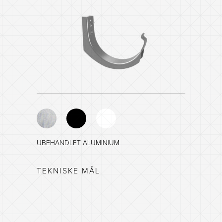
UBEHANDLET ALUMINIUM
SORT - NCS 8601-R84B
TEKNISKE MÅL
HVIT - NCS 0903-G35Y