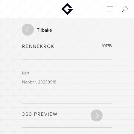
Aktuelt
Innovasjon
Tilbake
Miljø
RENNEKROK
1017B
Hjem
Login
Huskonfigurator
kort
Nobbnr. 23238918
360 PREVIEW