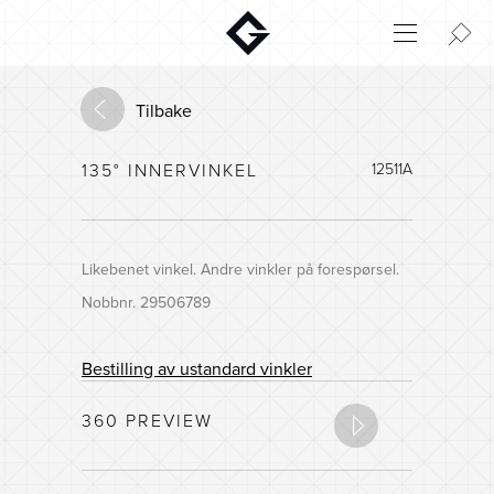
Aktuelt
Innovasjon
Tilbake
Miljø
135° INNERVINKEL
12511A
Hjem
Login
Huskonfigurator
Likebenet vinkel. Andre vinkler på forespørsel.
Nobbnr. 29506789
Bestilling av ustandard vinkler
360 PREVIEW