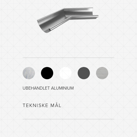
UBEHANDLET ALUMINIUM
SORT - NCS 8601-R84B
TEKNISKE MÅL
HVIT - NCS 0903-G35Y
MØRK GRÅ - NCS 8005-B20G