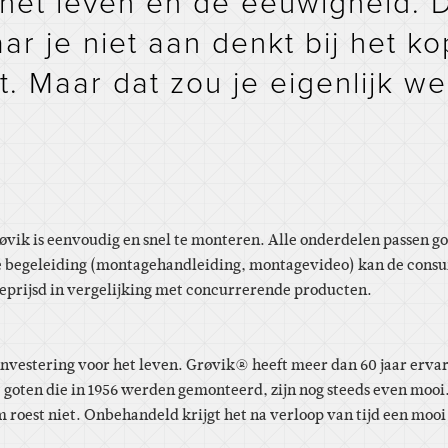
het leven en de eeuwigheid. D
aar je niet aan denkt bij het k
. Maar dat zou je eigenlijk w
ik is eenvoudig en snel te monteren. Alle onderdelen passen goed
e begeleiding (montagehandleiding, montagevideo) kan de consum
eprijsd in vergelijking met concurrerende producten.
nvestering voor het leven. Grøvik® heeft meer dan 60 jaar ervar
 goten die in 1956 werden gemonteerd, zijn nog steeds even mooi.
 roest niet. Onbehandeld krijgt het na verloop van tijd een mooi 