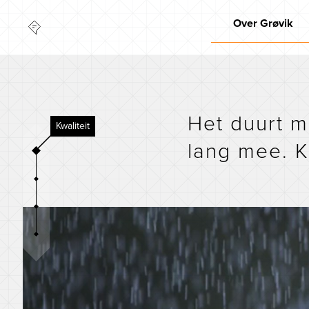
Over Grøvik
Kwaliteit
Marktleider
Innovatie
Het duurt m
Kwaliteit
Milieu
lang mee. 