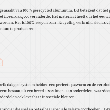
gemaakt van 100% gerecycled aluminium. Dit betekent dat het 
het in een dakgoot veranderde. Het materiaal heeft dus het eeu
orden. Het is 100% recyclebaar. Recycling verbruikt slechts vij
inium te produceren.
øvik dakgootsysteem hebben een perfecte pasvorm en de verbindi
teem bestaat uit een breed assortiment aan onderdelen, waardoo
onderdelen ook leverbaar in speciale kleuren.
everancier die snel en betaalbaar speciale gelaste goothoeken, H