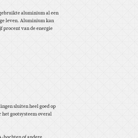
gebruikte aluminium al een
wige leven. Aluminium kan
f procent van de energie
ngen sluiten heel goed op
r het gootsysteem overal
WA-bochten of andere