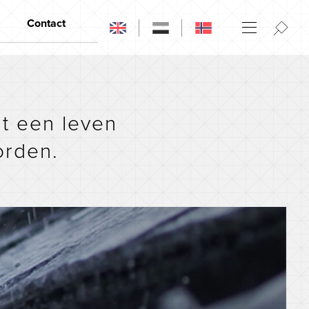
Contact
Contact
Openingstijden
Wederverkopers
t een leven
orden.