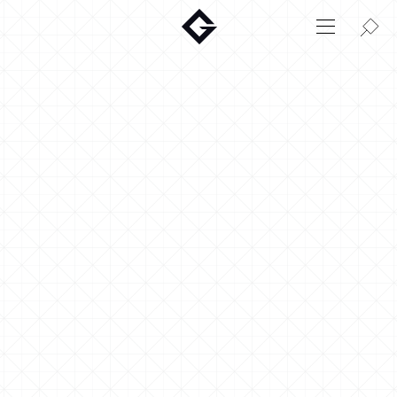
Aktuelt
Innovasjon
Miljø
Hjem
Login
Huskonfigurator