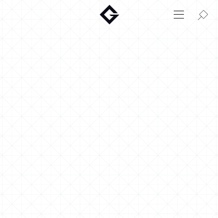
Aktuelt
Innovasjon
Miljø
Hjem
Login
Huskonfigurator