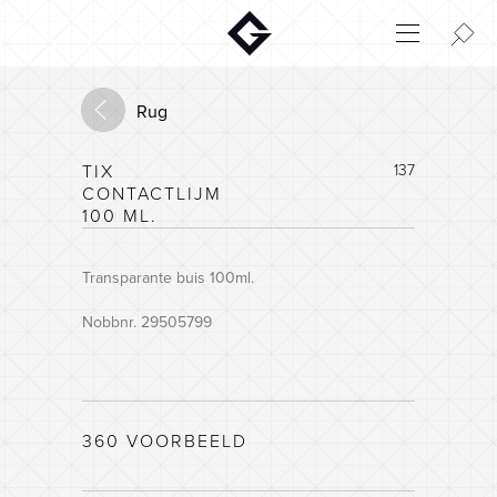
Aktuelt
Innovatie
Rug
Milieu
TIX
137
Home
CONTACTLIJM
Login
100 ML.
Huisconfigurator
Transparante buis 100ml.
Nobbnr. 29505799
360 VOORBEELD