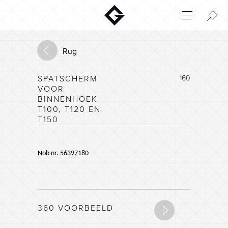
Aktuelt
Innovatie
Rug
Milieu
SPATSCHERM
160
Home
VOOR
Login
BINNENHOEK
T100, T120 EN
Huisconfigurator
T150
Nob nr.
56397180
360 VOORBEELD