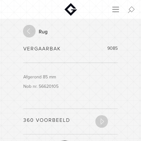
Aktuelt
Innovatie
Rug
Milieu
VERGAARBAK
9085
Home
Login
Huisconfigurator
Afgerond 85 mm
Nob nr. 56620105
360 VOORBEELD