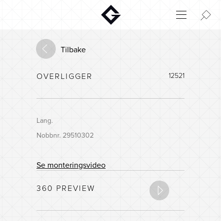
Aktuelt
Innovasjon
Tilbake
Miljø
OVERLIGGER
12521
Hjem
Login
Huskonfigurator
Lang.
Nobbnr. 29510302
Se monteringsvideo
360 PREVIEW