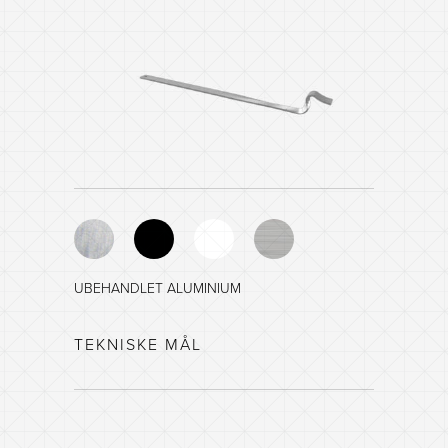
UBEHANDLET ALUMINIUM
SORT - NCS 8601-R84B
TEKNISKE MÅL
HVIT - NCS 0903-G35Y
SØLV METALLIC - RAL 9006