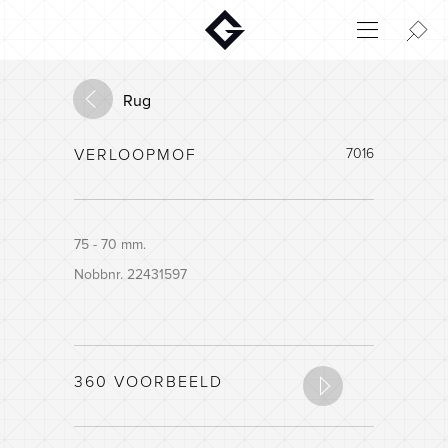
Aktuelt
Innovatie
Rug
Milieu
VERLOOPMOF
7016
Home
Login
Huisconfigurator
75 - 70 mm.
Nobbnr. 22431597
360 VOORBEELD