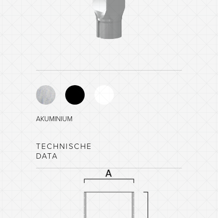
AKUMINIUM
ZWART - NCS 8601-R84B
TECHNISCHE
DATA
WIT - NCS 0903-G35Y