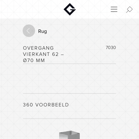
Aktuelt
Innovatie
Rug
Milieu
OVERGANG
7030
Home
VIERKANT 62 –
Login
Ø70 MM
Huisconfigurator
360 VOORBEELD