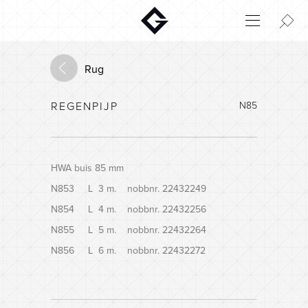
Aktuelt
Innovatie
Rug
Milieu
REGENPIJP
N85
Home
Login
Huisconfigurator
HWA buis 85 mm
N853 L 3 m. nobbnr. 22432249
N854 L 4 m. nobbnr. 22432256
N855 L 5 m. nobbnr. 22432264
N856 L 6 m. nobbnr. 22432272