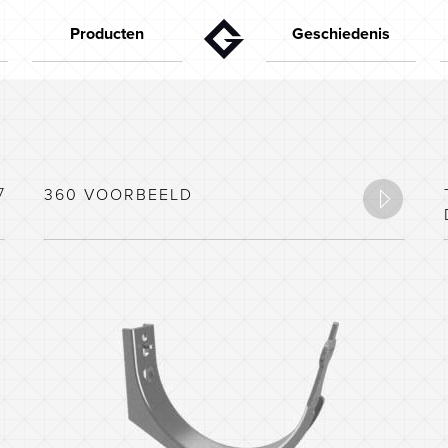
Producten
Geschiedenis
Dakgoten
De oprichter
Aktuelt
Regenpijpen
De jaren 50
Deklijst
De jaren 60
Speciale onderdelen
De jaren 70
7
360 VOORBEELD
Huisconfigurator
De jaren 80
Capaciteitscalculator
De jaren 90
Kleuren