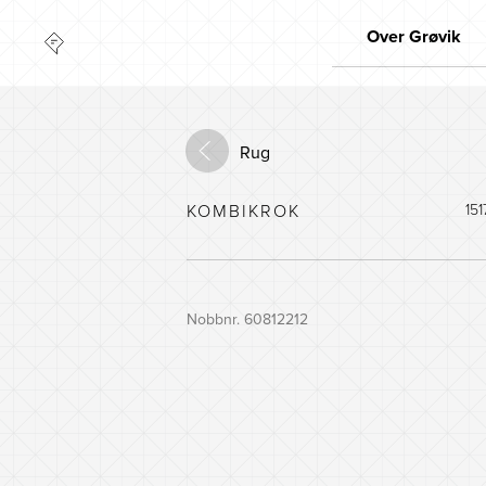
Over Grøvik
Kwaliteit
Marktleider
Rug
Innovatie
Milieu
KOMBIKROK
151
Nobbnr. 60812212