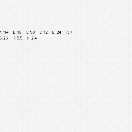
A:
114
B:
16
C:
90
D:
12
E:
24
F:
7
G:
26
H:
5.5
I:
2.4