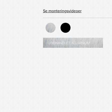
Se monteringsvideoer
UBEHANDLET ALUMINIUM
SORT - NCS 8601-R84B