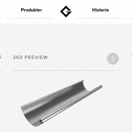
Produkter
Historie
Takrenner
Gründeren
Aktuelt
Nedløpsrør
50-tallet
Beslagvarer
60-tallet
Spesialdeler/tilbehør
70-tallet
5
360 PREVIEW
Dokument/video
80-tallet
Nettbutikk
90-tallet
Huskonfigurator
Dei siste åra
Kapasitets-beregner
Farger