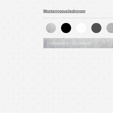
Monteringsveiledninger
UBEHANDLET ALUMINIUM
SORT - NCS 8601-R84B
HVIT - NCS 0903-G35Y
MØRK GRÅ - NCS 8005-B20G
SØLV METALLIC - RAL 9006