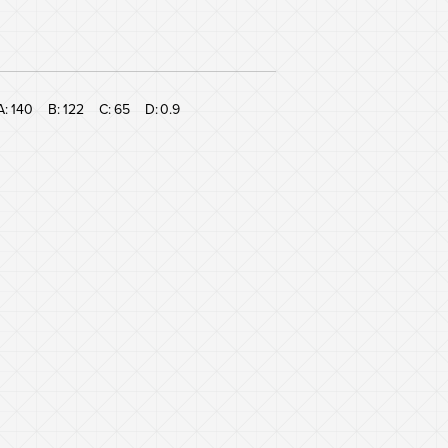
A:
140
B:
122
C:
65
D:
0.9