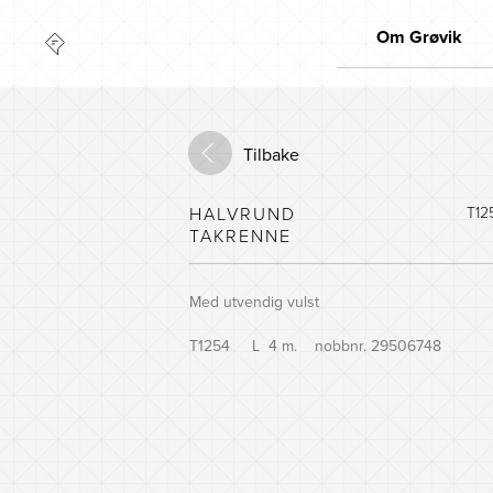
Om Grøvik
Kvalitet
Markedsleder
Tilbake
Innovasjon
Miljø
HALVRUND
T12
TAKRENNE
Med utvendig vulst
T1254 L 4 m. nobbnr. 29506748