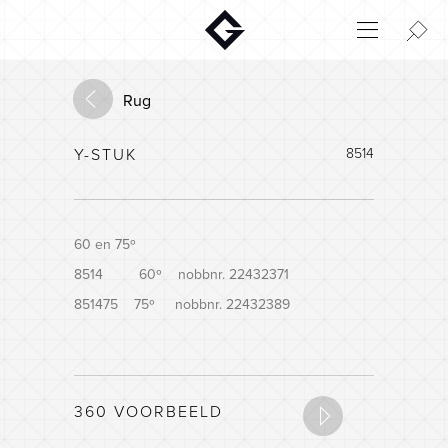
Aktuelt
Innovatie
Rug
Milieu
Y-STUK
8514
Home
Login
Huisconfigurator
60 en 75º
8514 60º nobbnr. 22432371
851475 75º nobbnr. 22432389
360 VOORBEELD