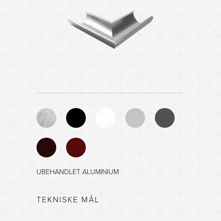
UBEHANDLET ALUMINIUM
SORT - NCS 8601-R84B
TEKNISKE MÅL
HVIT - NCS 0903-G35Y