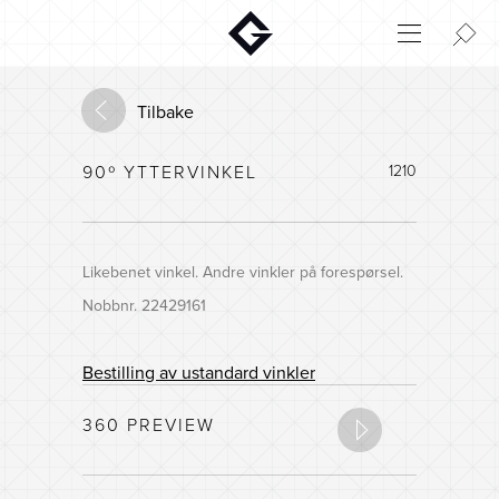
Aktuelt
Innovasjon
Tilbake
Miljø
90º YTTERVINKEL
1210
Hjem
Login
Huskonfigurator
Likebenet vinkel. Andre vinkler på forespørsel.
Nobbnr. 22429161
Bestilling av ustandard vinkler
360 PREVIEW