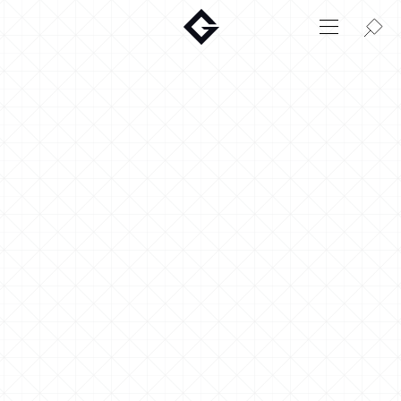
Aktuelt
Innovasjon
Miljø
Hjem
Login
Huskonfigurator