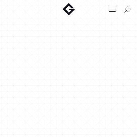
Aktuelt
Innovasjon
Miljø
Hjem
Login
Huskonfigurator