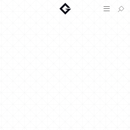
Aktuelt
Innovasjon
Miljø
Hjem
Login
Huskonfigurator