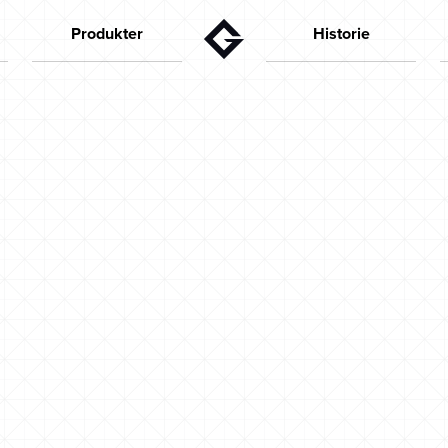
Produkter
Historie
Takrenner
Gründeren
Aktuelt
Nedløpsrør
50-tallet
Beslagvarer
60-tallet
Spesialdeler/tilbehør
70-tallet
Dokument/video
80-tallet
Nettbutikk
90-tallet
Huskonfigurator
Dei siste åra
Kapasitets-beregner
Farger