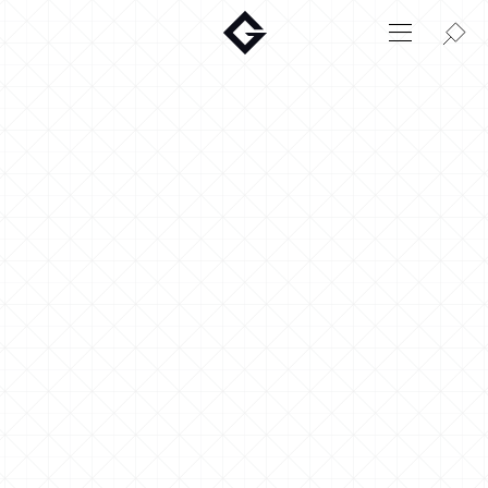
Aktuelt
Innovasjon
Miljø
Hjem
Login
Huskonfigurator