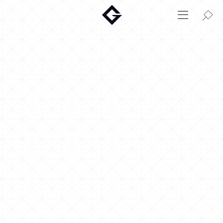
Aktuelt
Innovasjon
Miljø
Hjem
Login
Huskonfigurator