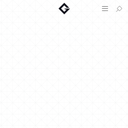
Aktuelt
Innovasjon
Miljø
Hjem
Login
Huskonfigurator