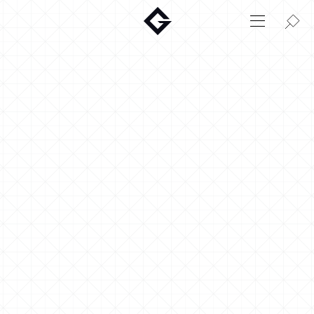
Aktuelt
Innovasjon
Miljø
Hjem
Login
Huskonfigurator