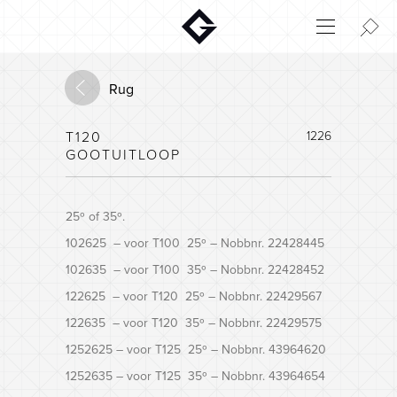
Aktuelt
Innovatie
Rug
Milieu
T120
1226
Home
GOOTUITLOOP
Login
Huisconfigurator
25º of 35º.
102625 – voor T100 25º – Nobbnr. 22428445
102635 – voor T100 35º – Nobbnr. 22428452
122625 – voor T120 25º – Nobbnr. 22429567
122635 – voor T120 35º – Nobbnr. 22429575
1252625 – voor T125 25º – Nobbnr. 43964620
1252635 – voor T125 35º – Nobbnr. 43964654