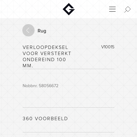
Aktuelt
Innovatie
Rug
Milieu
VERLOOPDEKSEL
V10015
Home
VOOR VERSTERKT
Login
ONDEREIND 100
MM.
Huisconfigurator
Nobbnr. 58056672
360 VOORBEELD